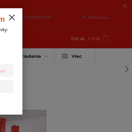
om
o-Pia-8:00-17:30 So:8:00-12:00
Prihlásenie
vky:
0
ks
za
€ 0,00
ť
Ťažné zariadenia
Viac
jov
.