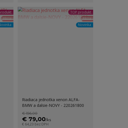
produkt
TOP produkt
Akcia
Akcia
Novinka
Novinka
-
Riadiaca jednotka xenon ALFA-
BMW a dalsie-NOVY - 220261800
€ 156,00
€ 79,00
/
ks
€ 64,23
bez DPH