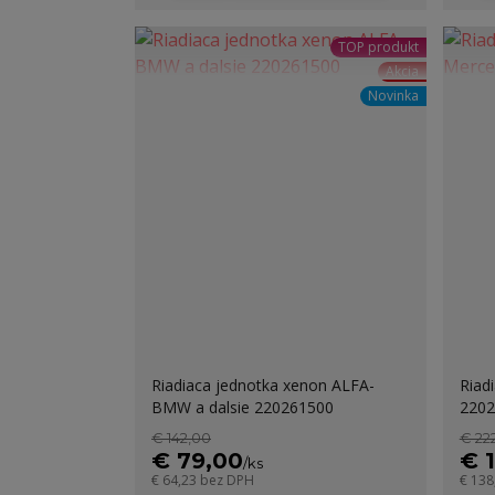
TOP produkt
Akcia
Novinka
Riadiaca jednotka xenon ALFA-
Riad
BMW a dalsie 220261500
2202
€ 142,00
€ 22
€ 79,00
€ 
/
ks
€ 64,23
bez DPH
€ 138