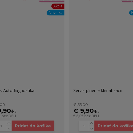
Akcia
Novinka
is-Autodiagnostika
Servis-plnenie klimatizacii
,00
€ 55,00
9,90
€ 9,90
/
ks
/
ks
5
bez DPH
€ 8,05
bez DPH
Pridať do košíka
Pridať do košík