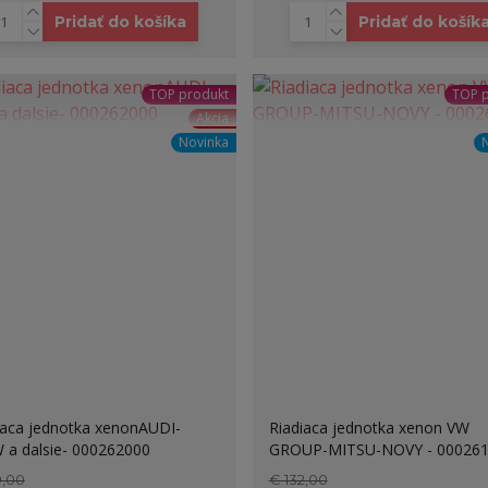
Pridať do košíka
Pridať do košík
TOP produkt
TOP 
Akcia
Novinka
iaca jednotka xenonAUDI-
Riadiaca jednotka xenon VW
a dalsie- 000262000
GROUP-MITSU-NOVY - 00026
9,00
€ 132,00