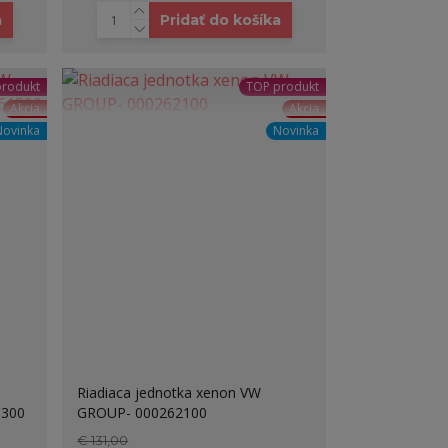
a
Pridať do košíka
produkt
TOP produkt
Akcia
Akcia
Novinka
Novinka
Riadiaca jednotka xenon VW
1300
GROUP- 000262100
€ 131,00