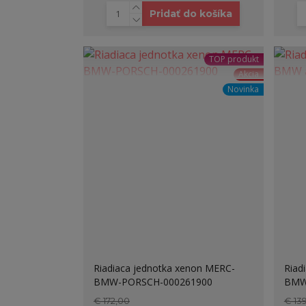
Pridať do košíka
TOP produkt
Akcia
Novinka
Riadiaca jednotka xenon MERC-
Riad
BMW-PORSCH-000261900
BMW 
€ 172,00
€ 13