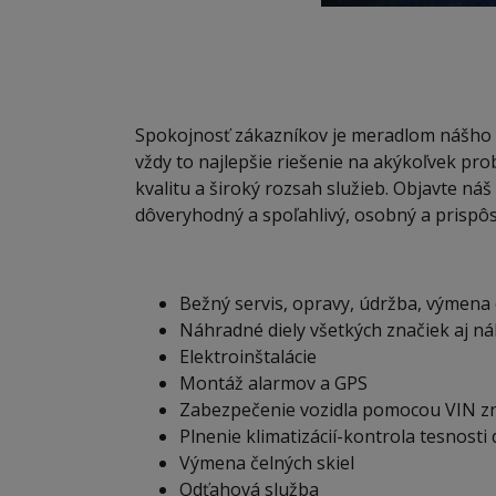
Spokojnosť zákazníkov je meradlom nášho 
vždy to najlepšie riešenie na akýkoľvek p
kvalitu a široký rozsah služieb. Objavte ná
dôveryhodný a spoľahlivý, osobný a prispô
Bežný servis, opravy, údržba, výmena o
Náhradné diely všetkých značiek aj ná
Elektroinštalácie
Montáž alarmov a GPS
Zabezpečenie vozidla pomocou VIN z
Plnenie klimatizácií-kontrola tesnos
Výmena čelných skiel
Odťahová služba