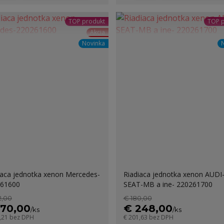
TOP produkt
TOP 
Akcia
Novinka
iaca jednotka xenon Mercedes-
Riadiaca jednotka xenon AUDI
61600
SEAT-MB a ine- 220261700
2,00
€ 180,00
170,00
€ 248,00
/
ks
/
ks
,21
bez DPH
€ 201,63
bez DPH