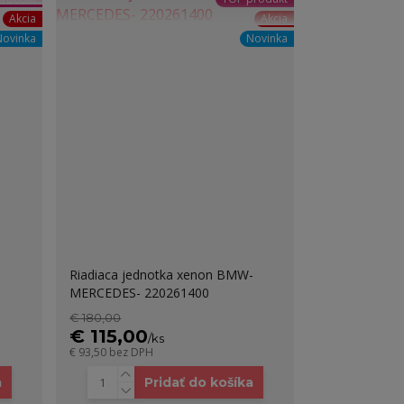
Akcia
Akcia
Novinka
Novinka
Riadiaca jednotka xenon BMW-
MERCEDES- 220261400
€ 180,00
€ 115,00
/
ks
€ 93,50
bez DPH
a
Pridať do košíka