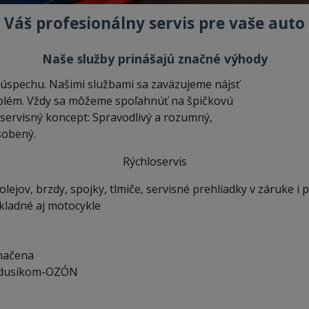
Váš profesionálny servis pre vaše auto
Naše služby prinášajú značné výhody
úspechu. Našimi službami sa zaväzujeme nájsť
roblém. Vždy sa môžeme spoľahnúť na špičkovú
š servisný koncept: Spravodlivý a rozumný,
sobený.
Rýchloservis
lejov, brzdy, spojky, tlmiče, servisné prehliadky v záruke i 
kladné aj motocykle
načena
ti dusíkom-OZÓN