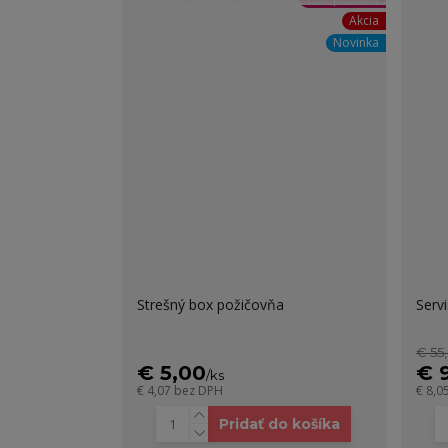
Akcia
Novinka
Strešný box požičovňa
Serv
€ 55
€ 5,00
€ 
/
ks
€ 4,07
bez DPH
€ 8,0
Pridať do košíka