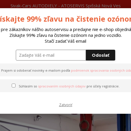
Sivak-Cars AUTODIELY - ATOSERVIS Spišská Nová Ves
ískajte 99% zľavu na čistenie ozón
láty
Čítajte
Viac
Neviete si rady?
0915 377 999
P
Zavolajte.
 pre zákazníkov nášho autoservisu a predajne nie e-shop objedná
Získajte 99% zľavu na čistenie ozónom na jedno vozidlo.
Hľada
Stačí zadať Váš email
Odoslať
Riadiace jednotky xenon
Autobatérie
Prajem si odoberať novinky e-mailom podľa
podmienok spracovania osobných úda
Súhlasím so
spracovaním osobných údajov
pre účely registrácie.
Ospravedlňujeme sa Vám stránka je v rekonštrukcii
Zatvoriť