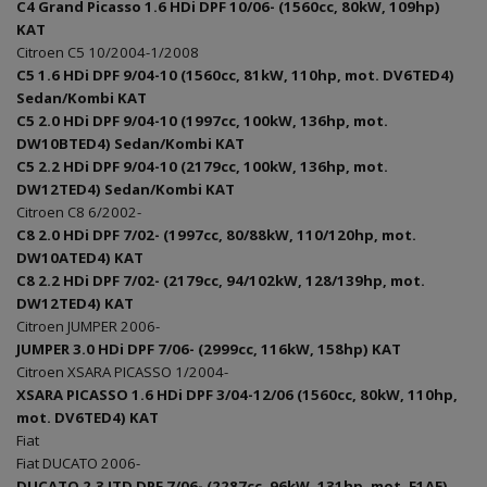
C4 Grand Picasso 1.6 HDi DPF 10/06- (1560cc, 80kW, 109hp)
KAT
Citroen C5 10/2004-1/2008
C5 1.6 HDi DPF 9/04-10 (1560cc, 81kW, 110hp, mot. DV6TED4)
Sedan/Kombi KAT
C5 2.0 HDi DPF 9/04-10 (1997cc, 100kW, 136hp, mot.
DW10BTED4) Sedan/Kombi KAT
C5 2.2 HDi DPF 9/04-10 (2179cc, 100kW, 136hp, mot.
DW12TED4) Sedan/Kombi KAT
Citroen C8 6/2002-
C8 2.0 HDi DPF 7/02- (1997cc, 80/88kW, 110/120hp, mot.
DW10ATED4) KAT
C8 2.2 HDi DPF 7/02- (2179cc, 94/102kW, 128/139hp, mot.
DW12TED4) KAT
Citroen JUMPER 2006-
JUMPER 3.0 HDi DPF 7/06- (2999cc, 116kW, 158hp) KAT
Citroen XSARA PICASSO 1/2004-
XSARA PICASSO 1.6 HDi DPF 3/04-12/06 (1560cc, 80kW, 110hp,
mot. DV6TED4) KAT
Fiat
Fiat DUCATO 2006-
DUCATO 2.3 JTD DPF 7/06- (2287cc, 96kW, 131hp, mot. F1AE)