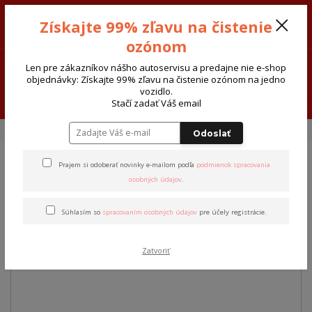
Sivak-Cars AUTODIELY - ATOSERVIS Spišská Nová Ves
Získajte 99% zľavu na čistenie
0915 377 999
Po-Pia-8:00-17:30 So:8:00-12:00
ozónom
0
€ 0,00
Len pre zákazníkov nášho autoservisu a predajne nie e-shop
objednávky: Získajte 99% zľavu na čistenie ozónom na jedno
vozidlo.
Menu
Stačí zadať Váš email
Úvod
FAP Filter-katalyzátory
Aditiv FAP filter WALKER EOLYS 176-3L
Odoslať
Prajem si odoberať novinky e-mailom podľa
podmienok spracovania
Aditiv FAP filter WALKER
osobných údajov
.
EOLYS 176-3L
Súhlasím so
spracovaním osobných údajov
pre účely registrácie.
Novinka
Akcia
TOP produkt
Zatvoriť