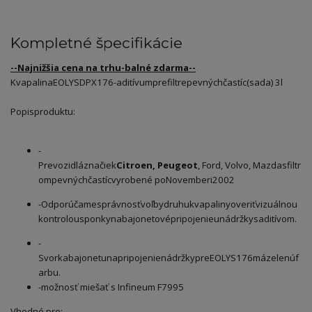
Kompletné špecifikácie
--Najnižšia cena na trhu-balné zdarma--
Kvapalina
EOLYS
DPX176
-
aditívum
pre
filtre
pevných
častíc
(
sada
) 3
l
Popis
produktu
:
-
Pre
vozidlá
značiek
Citroen
,
Peugeot
,
Ford
,
Volvo
,
Mazda
s
filtr
om
pevných
častíc
vyrobené po
Novemberi
2002
-
Odporúčame
správnosť
voľby
druhu
kvapaliny
overiť
vizuálnou
kontrolou
sponky
na
bajonetové
pripojenie
u
nádržky
s
aditívom
.
-
Svorka
bajonetu
na
pripojenie
nádržky
pre
EOLYS
176
má
zelenú
f
arbu
.
-možnosť miešať s
Infineum F7995
Vhodné pre: