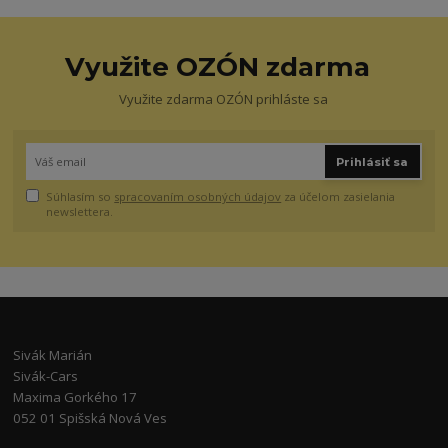
Využite OZÓN zdarma
Využite zdarma OZÓN prihláste sa
Prihlásiť sa
Súhlasím so
spracovaním osobných údajov
za účelom zasielania
newslettera.
Sivák Marián
Sivák-Cars
Maxima Gorkého 17
052 01 Spišská Nová Ves