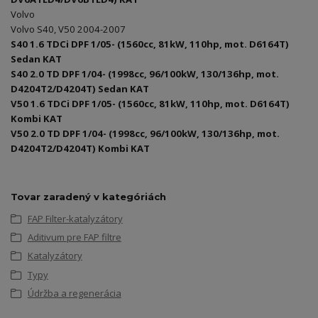
Volvo
Volvo S40, V50 2004-2007
S40 1.6 TDCi DPF 1/05- (1560cc, 81kW, 110hp, mot. D6164T)
Sedan KAT
S40 2.0 TD DPF 1/04- (1998cc, 96/100kW, 130/136hp, mot.
D4204T2/D4204T) Sedan KAT
V50 1.6 TDCi DPF 1/05- (1560cc, 81kW, 110hp, mot. D6164T)
Kombi KAT
V50 2.0 TD DPF 1/04- (1998cc, 96/100kW, 130/136hp, mot.
D4204T2/D4204T) Kombi KAT
Tovar zaradený v kategóriách
FAP Filter-katalyzátory
Aditivum pre FAP filtre
Katalyzátory
Typy
Údržba a regenerácia