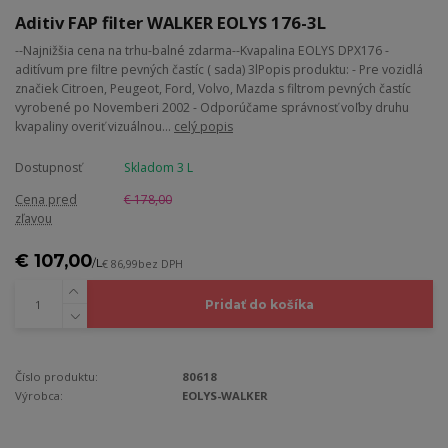
Aditiv FAP filter WALKER EOLYS 176-3L
--Najnižšia cena na trhu-balné zdarma--Kvapalina EOLYS DPX176 -
aditívum pre filtre pevných častíc ( sada) 3lPopis produktu: - Pre vozidlá
značiek Citroen, Peugeot, Ford, Volvo, Mazda s filtrom pevných častíc
vyrobené po Novemberi 2002 - Odporúčame správnosť voľby druhu
kvapaliny overiť vizuálnou...
celý popis
Dostupnosť
Skladom 3 L
Cena pred
€ 178,00
zľavou
€ 107,00
/
L
€ 86,99
bez DPH
Pridať do košíka
Číslo produktu:
80618
Výrobca:
EOLYS-WALKER