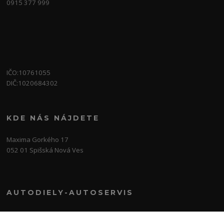
0915 377 999
IČO:10761055
DIČ:1020684302
KDE NÁS NÁJDETE
Maxima Gorkého 17
052 01 Spišská Nová Ves
AUTODIELY-AUTOSERVIS
0915 377 999