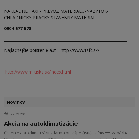
__________________________________________________________________
NAKLADNE TAXI - PREVOZ MATERIALU-NABYTOK-
CHLADNICKY-PRACKY-STAVEBNY MATERIAL
0904 677 578
__________________________________________________________________
Najlacnejšie poistenie áut http://www.1sfc.sk/
__________________________________________________________________
http://www.miluska.sk/index.html
Novinky
22.09.2009
Akcia na autoklimatizácie
Čistenie autoklimatizácii zdarma pri kúpe čističa klímy !!!!!! Zapácha