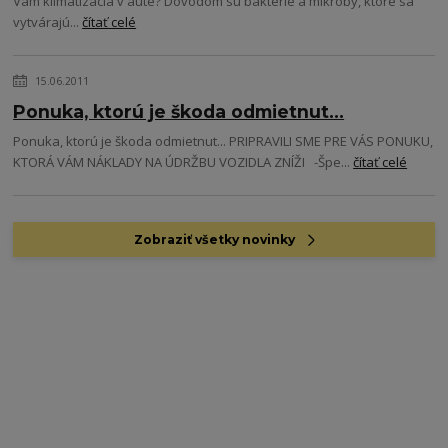
Vám klimatizácia v aute? Dôvodom sú baktérie a mikróby, ktoré sa
vytvárajú...
čítať celé
15.06.2011
Ponuka, ktorú je škoda odmietnut...
Ponuka, ktorú je škoda odmietnut... PRIPRAVILI SME PRE VÁS PONUKU,
KTORÁ VÁM NÁKLADY NA ÚDRŽBU VOZIDLA ZNÍŽI -Špe...
čítať celé
Zobraziť všetky novinky