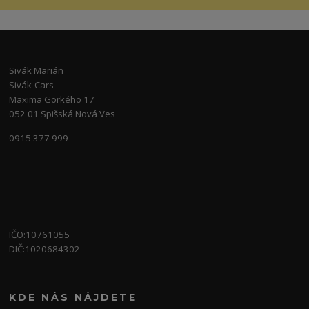
Sivák Marián
Sivák-Cars
Maxima Gorkého 17
052 01 Spišská Nová Ves
0915 377 999
IČO:10761055
DIČ:1020684302
KDE NÁS NÁJDETE