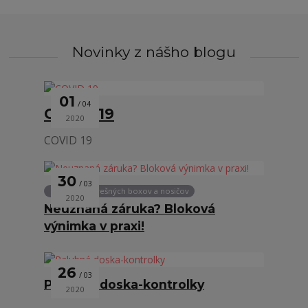
Novinky z nášho blogu
01
04
COVID 19
2020
COVID 19
30
03
Požičovňa strešných boxov a nosičov
2020
Neuznaná záruka? Bloková
výnimka v praxi!
26
03
Palubná doska-kontrolky
2020