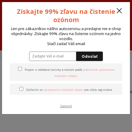
Sivak-Cars AUTODIELY - ATOSERVIS Spišská Nová Ves
Získajte 99% zľavu na čistenie
0915 377 999
Po-Pia-8:00-17:30 So:8:00-12:00
ozónom
0
€ 0,00
Len pre zákazníkov nášho autoservisu a predajne nie e-shop
objednávky: Získajte 99% zľavu na čistenie ozónom na jedno
vozidlo.
Menu
Stačí zadať Váš email
Úvod
Partneri
Odoslať
Prajem si odoberať novinky e-mailom podľa
podmienok spracovania
osobných údajov
.
Súhlasím so
spracovaním osobných údajov
pre účely registrácie.
http://www.miluska.sk/index.ht
Zatvoriť