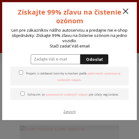
Sivak-Cars AUTODIELY - ATOSERVIS Spišská Nová Ves
Získajte 99% zľavu na čistenie
0915 377 999
Po-Pia-8:00-17:30 So:8:00-12:00
ozónom
0
€ 0,00
Len pre zákazníkov nášho autoservisu a predajne nie e-shop
objednávky: Získajte 99% zľavu na čistenie ozónom na jedno
vozidlo.
Menu
Stačí zadať Váš email
Úvod
Autodoplnky
Exterér
Svetlá a Svietidlá
Odoslať
Prajem si odoberať novinky e-mailom podľa
podmienok spracovania
Svetlá a Svietidlá
osobných údajov
.
Súhlasím so
spracovaním osobných údajov
pre účely registrácie.
Najnovšie
Najlacnejšie
Najdrahšie
Zobrazujem 1-7 z 7
Zatvoriť
strana
z 1