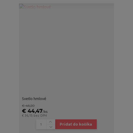
Svetlo hmlové
€ 46,20
€ 44,47
/
ks
€ 36,15
bez DPH
Pridať do košíka