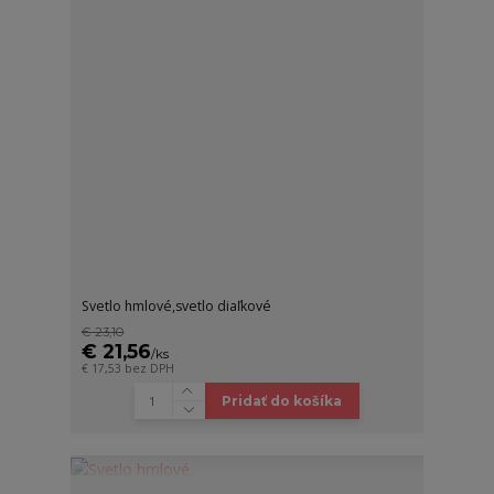
Svetlo hmlové,svetlo diaľkové
€ 23,10
€ 21,56
/
ks
€ 17,53
bez DPH
Pridať do košíka