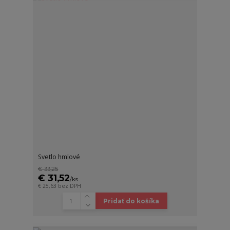
Svetlo hmlové
€ 33,25
€ 31,52
/
ks
€ 25,63
bez DPH
Pridať do košíka