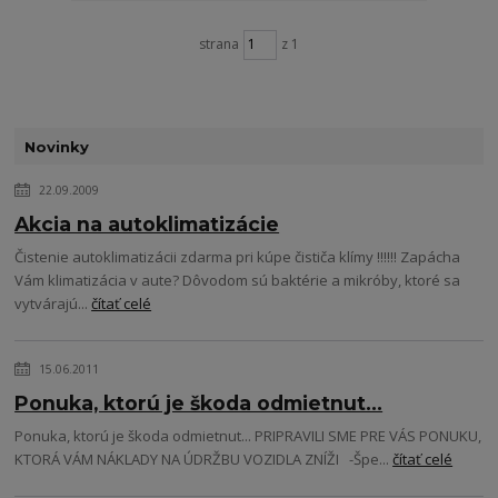
strana
z 1
Novinky
22.09.2009
Akcia na autoklimatizácie
Čistenie autoklimatizácii zdarma pri kúpe čističa klímy !!!!!! Zapácha
Vám klimatizácia v aute? Dôvodom sú baktérie a mikróby, ktoré sa
vytvárajú...
čítať celé
15.06.2011
Ponuka, ktorú je škoda odmietnut...
Ponuka, ktorú je škoda odmietnut... PRIPRAVILI SME PRE VÁS PONUKU,
KTORÁ VÁM NÁKLADY NA ÚDRŽBU VOZIDLA ZNÍŽI -Špe...
čítať celé