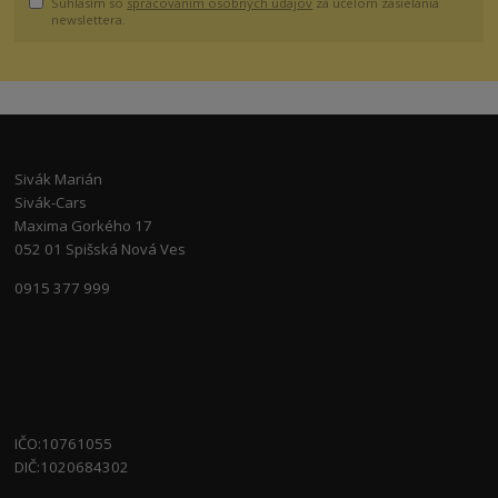
Súhlasím so
spracovaním osobných údajov
za účelom zasielania
newslettera.
Sivák Marián
Sivák-Cars
Maxima Gorkého 17
052 01 Spišská Nová Ves
0915 377 999
IČO:10761055
DIČ:1020684302