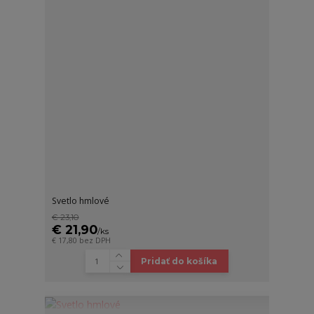
Svetlo hmlové
€ 23,10
€ 21,90
/
ks
€ 17,80
bez DPH
Pridať do košíka