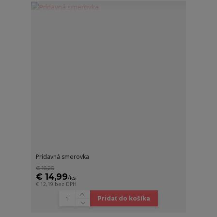
Prídavná smerovka
€ 16,20
€ 14,99
/
ks
€ 12,19
bez DPH
Pridať do košíka