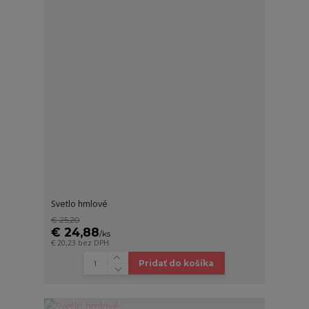
Svetlo hmlové
€ 25,20
€ 24,88
/
ks
€ 20,23
bez DPH
Pridať do košíka