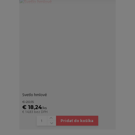
Svetlo hmlové
€ 20,15
€ 18,24
/
ks
€ 14,83
bez DPH
Pridať do košíka