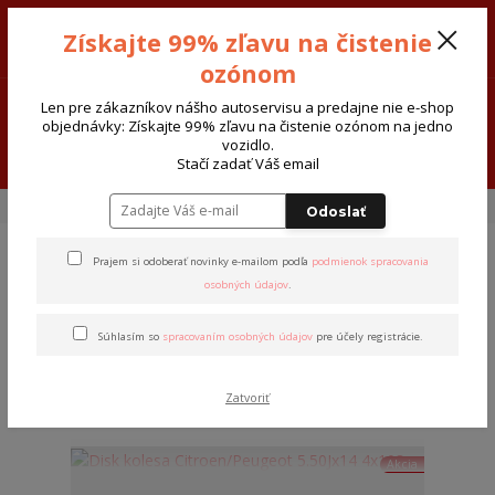
Sivak-Cars AUTODIELY - ATOSERVIS Spišská Nová Ves
Získajte 99% zľavu na čistenie
0915 377 999
Po-Pia-8:00-17:30 So:8:00-12:00
ozónom
0
€ 0,00
Len pre zákazníkov nášho autoservisu a predajne nie e-shop
objednávky: Získajte 99% zľavu na čistenie ozónom na jedno
vozidlo.
Menu
Stačí zadať Váš email
Úvod
Disky-kolesá
Plechové
Odoslať
Prajem si odoberať novinky e-mailom podľa
podmienok spracovania
Plechové
osobných údajov
.
Súhlasím so
spracovaním osobných údajov
pre účely registrácie.
Najnovšie
Najlacnejšie
Najdrahšie
Zobrazujem 1-1 z 1
Zatvoriť
strana
z 1
Akcia