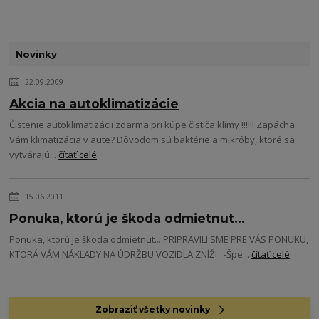
Novinky
22.09.2009
Akcia na autoklimatizácie
Čistenie autoklimatizácii zdarma pri kúpe čističa klímy !!!!!! Zapácha
Vám klimatizácia v aute? Dôvodom sú baktérie a mikróby, ktoré sa
vytvárajú...
čítať celé
15.06.2011
Ponuka, ktorú je škoda odmietnut...
Ponuka, ktorú je škoda odmietnut... PRIPRAVILI SME PRE VÁS PONUKU,
KTORÁ VÁM NÁKLADY NA ÚDRŽBU VOZIDLA ZNÍŽI -Špe...
čítať celé
Zobraziť všetky novinky