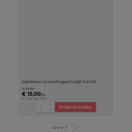
Disk kolesa Citroen/Peugeot 5.50Jx14 4x108
€ 42,80
€ 15,00
/
ks
€ 12,20
bez DPH
Pridať do košíka
strana
z 1