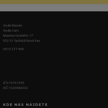
Sivák Marián
Sivák-Cars
Maxima Gorkého 17
052 01 Spišská Nová Ves
0915 377 999
IČO:10761055
DIČ:1020684302
KDE NÁS NÁJDETE