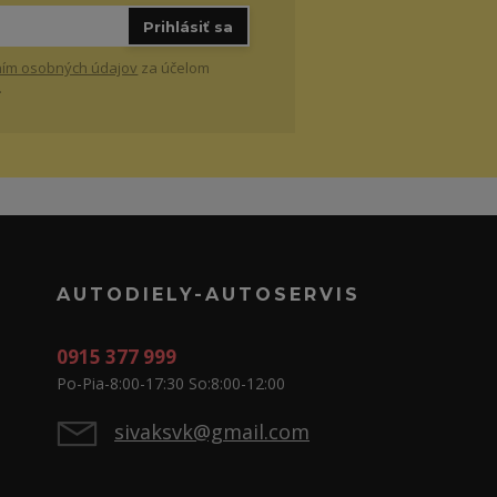
Prihlásiť sa
ím osobných údajov
za účelom
.
AUTODIELY-AUTOSERVIS
0915 377 999
Po-Pia-8:00-17:30 So:8:00-12:00
sivaksvk@gmail.com