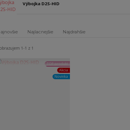
Výbojka D2S-HID
ajnovšie
Najlacnejšie
Najdrahšie
obrazujem 1-1 z 1
TOP produkt
Akcia
Novinka