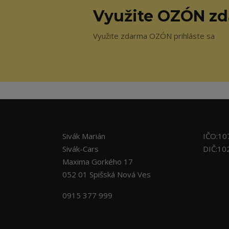
Využite OZÓN z
Využite zdarma OZÓN prihláste sa
Sivák Marián
IČO:10
Sivák-Cars
DIČ:10
Maxima Gorkého 17
052 01 Spišská Nová Ves
0915 377 999