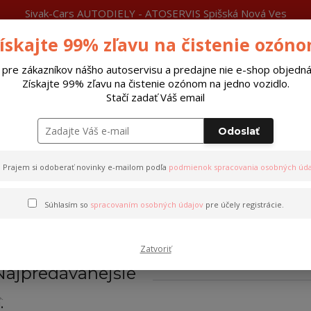
Sivak-Cars AUTODIELY - ATOSERVIS Spišská Nová Ves
ískajte 99% zľavu na čistenie ozón
láty
Čítajte
Viac
Neviete si rady?
0915 377 999
P
Zavolajte.
 pre zákazníkov nášho autoservisu a predajne nie e-shop objedná
Získajte 99% zľavu na čistenie ozónom na jedno vozidlo.
Hľada
Stačí zadať Váš email
Odoslať
Riadiace jednotky xenon
Autobatérie
Prajem si odoberať novinky e-mailom podľa
podmienok spracovania osobných úda
Súhlasím so
spracovaním osobných údajov
pre účely registrácie.
Výbojky-XENON
Zatvoriť
Najpredávanejšie
.