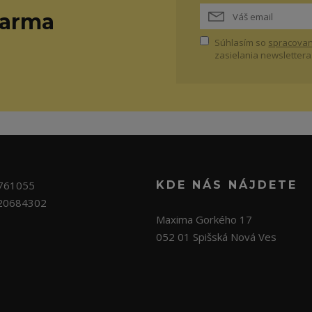
darma
Súhlasím so
spracovan
zasielania newslettera
761055
KDE NÁS NÁJDETE
20684302
Maxima Gorkého 17
052 01 Spišská Nová Ves