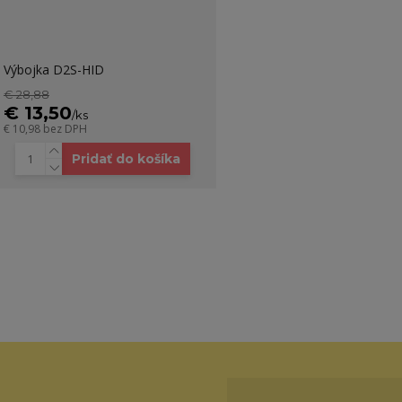
Výbojka D2S-HID
€ 28,88
€ 13,50
/
ks
€ 10,98
bez DPH
Pridať do košíka