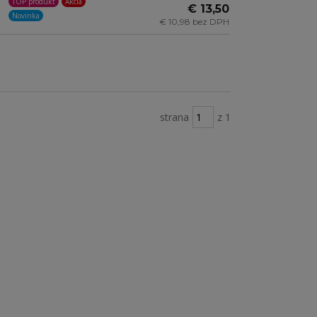
TOP produkt
Akcia
€ 13,50
Novinka
€ 10,98 bez DPH
strana
z 1