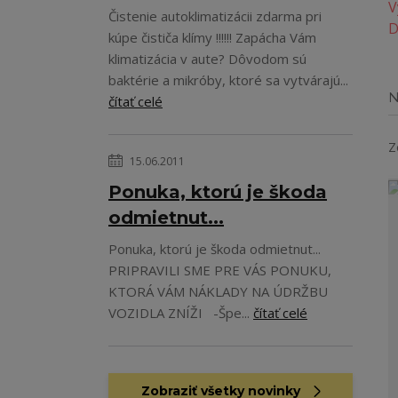
Čistenie autoklimatizácii zdarma pri
kúpe čističa klímy !!!!!! Zapácha Vám
klimatizácia v aute? Dôvodom sú
baktérie a mikróby, ktoré sa vytvárajú...
N
čítať celé
Z
15.06.2011
Ponuka, ktorú je škoda
odmietnut...
Ponuka, ktorú je škoda odmietnut...
PRIPRAVILI SME PRE VÁS PONUKU,
KTORÁ VÁM NÁKLADY NA ÚDRŽBU
VOZIDLA ZNÍŽI -Špe...
čítať celé
Zobraziť všetky novinky