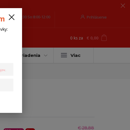
om
o-Pia-8:00-17:30 So:8:00-12:00
Prihlásenie
vky:
0
ks
za
€ 0,00
ť
Ťažné zariadenia
Viac
jov
.
€ 28,88