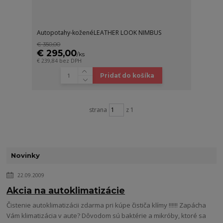
Autopotahy-koženéLEATHER LOOK NIMBUS
€ 350,00
€ 295,00
/
ks
€ 239,84
bez DPH
Pridať do košíka
strana
z 1
Novinky
22.09.2009
Akcia na autoklimatizácie
Čistenie autoklimatizácii zdarma pri kúpe čističa klímy !!!!!! Zapácha
Vám klimatizácia v aute? Dôvodom sú baktérie a mikróby, ktoré sa