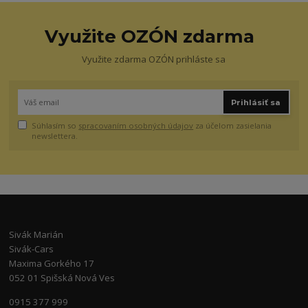
Využite OZÓN zdarma
Využite zdarma OZÓN prihláste sa
Prihlásiť sa
Súhlasím so
spracovaním osobných údajov
za účelom zasielania
newslettera.
Sivák Marián
Sivák-Cars
Maxima Gorkého 17
052 01 Spišská Nová Ves
0915 377 999