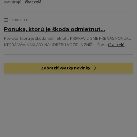
vytvárajú...
čítať celé
15.06.2011
Ponuka, ktorú je škoda odmietnut...
Ponuka, ktorú je škoda odmietnut... PRIPRAVILI SME PRE VÁS PONUKU,
KTORÁ VÁM NÁKLADY NA ÚDRŽBU VOZIDLA ZNÍŽI -Špe...
čítať celé
Zobraziť všetky novinky