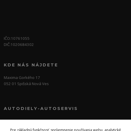
IČO:10761055
DIČ:1020684302
KDE NÁS NÁJDETE
Maxima Gorkého 17
052 01 Spišská Nová Ves
AUTODIELY-AUTOSERVIS
0915 377 999
Po-Pia-8:00-17:30 So:8:00-12:00
Pre základnú funkčnosť, spríjemnenie používania webu, analytické