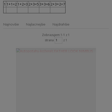
1
1+1=
2
1+2=
3
2+3=
5
3+3=
6
2+3+2=
7
Najnovšie
Najlacnejšie
Najdrahšie
Zobrazujem 1-1 z 1
strana
z 1