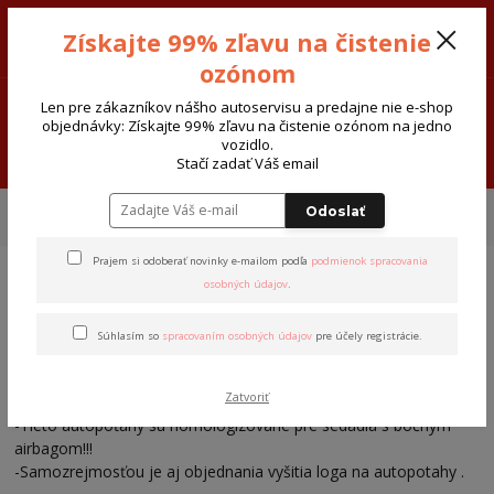
Sivak-Cars AUTODIELY - ATOSERVIS Spišská Nová Ves
Získajte 99% zľavu na čistenie
0915 377 999
Po-Pia-8:00-17:30 So:8:00-12:00
ozónom
0
€ 0,00
Len pre zákazníkov nášho autoservisu a predajne nie e-shop
objednávky: Získajte 99% zľavu na čistenie ozónom na jedno
vozidlo.
Menu
Stačí zadať Váš email
Úvod
Autopoťahy-koberce
Autopoťahy-kožené+textilnéMYSK
Odoslať
Autopotahy LEATHER LOOK
Prajem si odoberať novinky e-mailom podľa
podmienok spracovania
osobných údajov
.
Autopotahy LEATHER LOOK
Súhlasím so
spracovaním osobných údajov
pre účely registrácie.
Cena je základná ,cena sa líši podľa druhov látky , koží , šitia
apod.- pre presnú cenu autopoťahov je potrebné nás
Zatvoriť
kontaktovať-
-Tieto autopoťahy sú homologizované pre sedadlá s bočným
airbagom!!!
-Samozrejmosťou je aj objednania vyšitia loga na autopotahy .