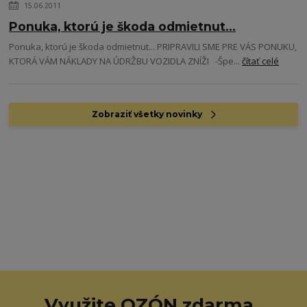
15.06.2011
Ponuka, ktorú je škoda odmietnut...
Ponuka, ktorú je škoda odmietnut... PRIPRAVILI SME PRE VÁS PONUKU,
KTORÁ VÁM NÁKLADY NA ÚDRŽBU VOZIDLA ZNÍŽI -Špe...
čítať celé
Zobraziť všetky novinky
Využite OZÓN zdarma