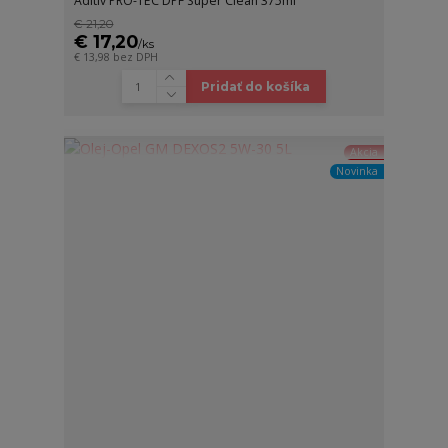
Aditiv PRO-TEC DPF Super Clean 375ml
€ 21,20
€ 17,20
/
ks
€ 13,98
bez DPH
Pridať do košíka
Akcia
Novinka