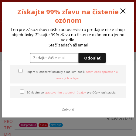
Sivak-Cars AUTODIELY - ATOSERVIS Spišská Nová Ves
Získajte 99% zľavu na čistenie
0915 377 999
Po-Pia-8:00-17:30 So:8:00-12:00
ozónom
0
€ 0,00
Len pre zákazníkov nášho autoservisu a predajne nie e-shop
objednávky: Získajte 99% zľavu na čistenie ozónom na jedno
vozidlo.
Menu
Stačí zadať Váš email
Úvod
Oleje-aditíva
Oleje
Oleje-Opel-GM
Odoslať
Prajem si odoberať novinky e-mailom podľa
podmienok spracovania
Oleje-Opel-GM
osobných údajov
.
Súhlasím so
spracovaním osobných údajov
pre účely registrácie.
Najpredávanejšie
Aditiv PRO-TEC DPF Super Clean
€ 21,20
Zatvoriť
1.
€ 17,20
375ml
€ 13,98 bez DPH
TOP produkt
Akcia
Novinka