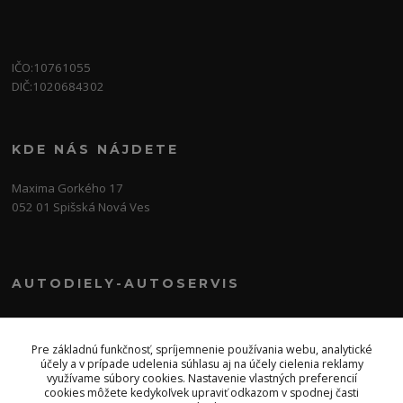
IČO:10761055
DIČ:1020684302
KDE NÁS NÁJDETE
Maxima Gorkého 17
052 01 Spišská Nová Ves
AUTODIELY-AUTOSERVIS
0915 377 999
Po-Pia-8:00-17:30 So:8:00-12:00
Pre základnú funkčnosť, spríjemnenie používania webu, analytické
účely a v prípade udelenia súhlasu aj na účely cielenia reklamy
sivaksvk@gmail.com
využívame súbory cookies. Nastavenie vlastných preferencií
cookies môžete kedykoľvek upraviť odkazom v spodnej časti