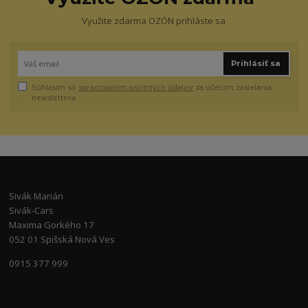
Využite zdarma OZÓN prihláste sa
Prihlásiť sa
Súhlasím so
spracovaním osobných údajov
za účelom zasielania
newslettera.
Sivák Marián
Sivák-Cars
Maxima Gorkého 17
052 01 Spišská Nová Ves
0915 377 999