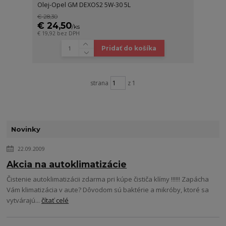
Olej-Opel GM DEXOS2 5W-30 5L
€ 28,30
€ 24,50
/
ks
€ 19,92
bez DPH
Pridať do košíka
strana
z 1
Novinky
22.09.2009
Akcia na autoklimatizácie
Čistenie autoklimatizácii zdarma pri kúpe čističa klímy !!!!!! Zapácha
Vám klimatizácia v aute? Dôvodom sú baktérie a mikróby, ktoré sa
vytvárajú...
čítať celé