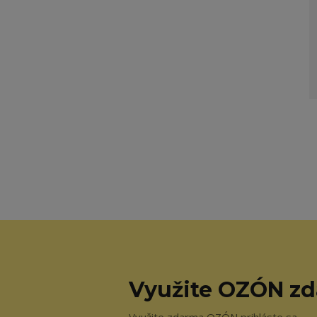
Využite OZÓN z
Využite zdarma OZÓN prihláste sa