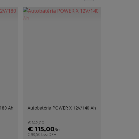
180 Ah
Autobatéria POWER X 12V/140 Ah
€ 142,00
€ 115,00
/
ks
€ 93,50
bez DPH