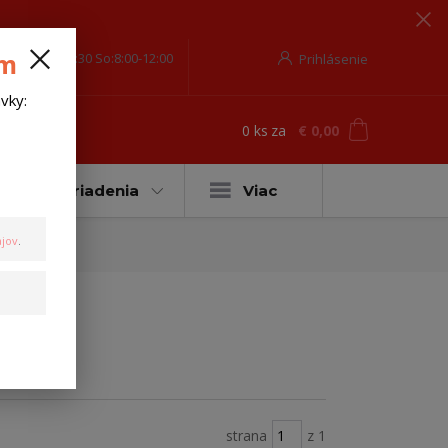
om
o-Pia-8:00-17:30 So:8:00-12:00
Prihlásenie
vky:
0
ks
za
€ 0,00
ť
Ťažné zariadenia
Viac
jov
.
strana
z 1