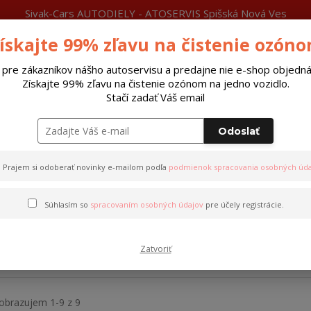
Sivak-Cars AUTODIELY - ATOSERVIS Spišská Nová Ves
ískajte 99% zľavu na čistenie ozón
láty
Čítajte
Viac
Neviete si rady?
0915 377 999
P
Zavolajte.
 pre zákazníkov nášho autoservisu a predajne nie e-shop objedná
Získajte 99% zľavu na čistenie ozónom na jedno vozidlo.
Hľada
Stačí zadať Váš email
Odoslať
Riadiace jednotky xenon
Autobatérie
Prajem si odoberať novinky e-mailom podľa
podmienok spracovania osobných úda
Súhlasím so
spracovaním osobných údajov
pre účely registrácie.
autobatérie aPower
Zatvoriť
ajnovšie
Najlacnejšie
Najdrahšie
obrazujem 1-9 z 9