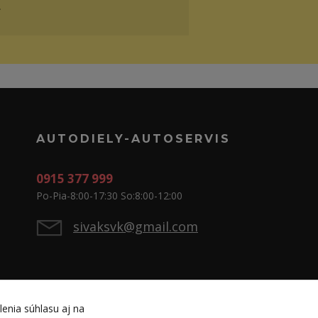
.
AUTODIELY-AUTOSERVIS
0915 377 999
Po-Pia-8:00-17:30 So:8:00-12:00
sivaksvk@gmail.com
lenia súhlasu aj na