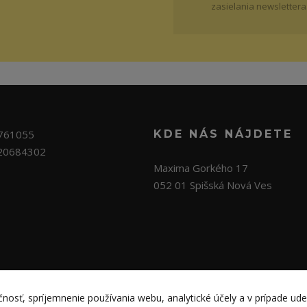
zasielania newslettera
761055
KDE NÁS NÁJDETE
20684302
Maxima Gorkého 17
052 01 Spišská Nová Ves
nosť, spríjemnenie používania webu, analytické účely a v prípade ude