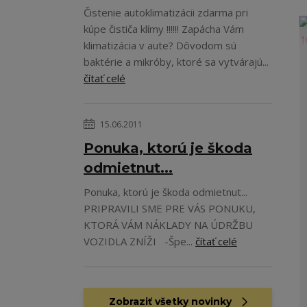
Čistenie autoklimatizácii zdarma pri
kúpe čističa klímy !!!!!! Zapácha Vám
klimatizácia v aute? Dôvodom sú
baktérie a mikróby, ktoré sa vytvárajú...
čítať celé
15.06.2011
Ponuka, ktorú je škoda
odmietnut...
Ponuka, ktorú je škoda odmietnut...
PRIPRAVILI SME PRE VÁS PONUKU,
KTORÁ VÁM NÁKLADY NA ÚDRŽBU
VOZIDLA ZNÍŽI -Špe...
čítať celé
Zobraziť všetky novinky