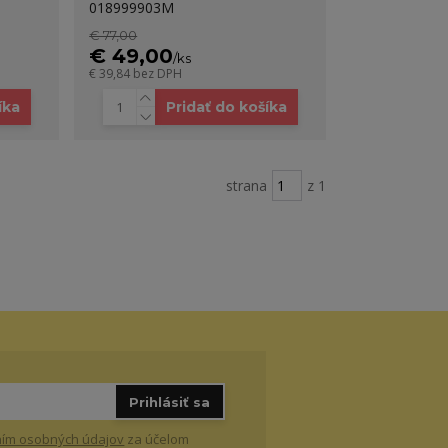
018999903M
€ 77,00
€ 49,00
/
ks
€ 39,84
bez DPH
íka
Pridať do košíka
strana
z 1
Prihlásiť sa
ím osobných údajov
za účelom