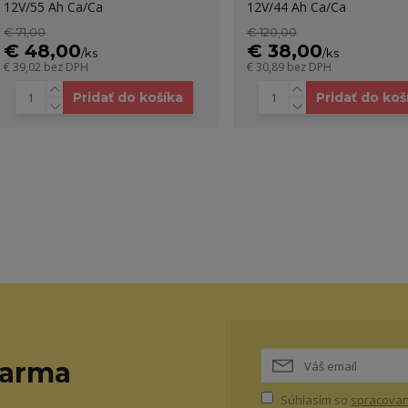
12V/55 Ah Ca/Ca
12V/44 Ah Ca/Ca
€ 71,00
€ 120,00
€ 48,00
€ 38,00
/
ks
/
ks
€ 39,02
bez DPH
€ 30,89
bez DPH
Pridať do košíka
Pridať do koš
darma
Súhlasím so
spracovan