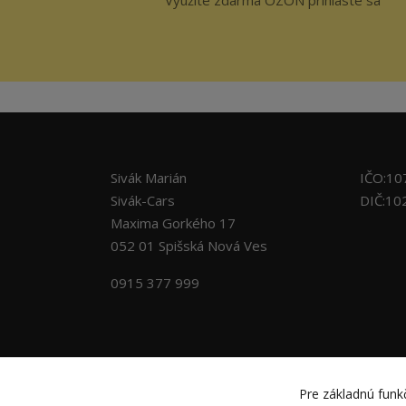
Sivák Marián
IČO:10
Sivák-Cars
DIČ:10
Maxima Gorkého 17
052 01 Spišská Nová Ves
0915 377 999
Pre základnú funkč