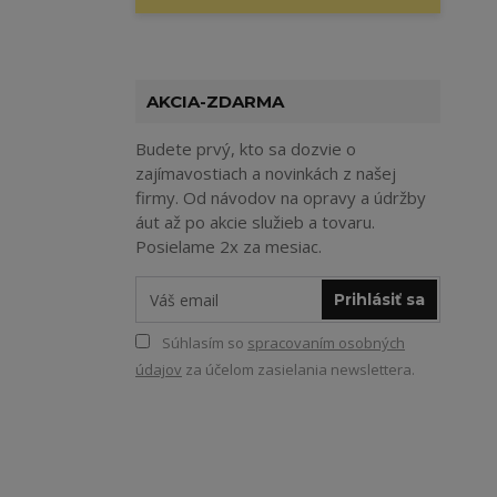
AKCIA-ZDARMA
Budete prvý, kto sa dozvie o
zajímavostiach a novinkách z našej
firmy. Od návodov na opravy a údržby
áut až po akcie služieb a tovaru.
Posielame 2x za mesiac.
Prihlásiť sa
Súhlasím so
spracovaním osobných
údajov
za účelom zasielania newslettera.