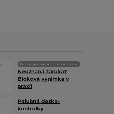
Požičovňa strešných boxov a nosičov
Neuznaná záruka?
Bloková výnimka v
praxi!
Palubná doska-
kontrolky