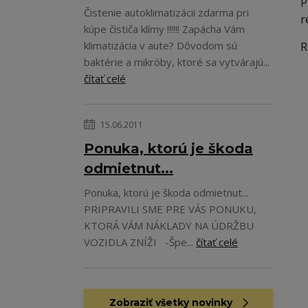
P
Čistenie autoklimatizácii zdarma pri
r
kúpe čističa klímy !!!!!! Zapácha Vám
klimatizácia v aute? Dôvodom sú
R
baktérie a mikróby, ktoré sa vytvárajú...
čítať celé
15.06.2011
Ponuka, ktorú je škoda
odmietnut...
Ponuka, ktorú je škoda odmietnut...
PRIPRAVILI SME PRE VÁS PONUKU,
KTORÁ VÁM NÁKLADY NA ÚDRŽBU
VOZIDLA ZNÍŽI -Špe...
čítať celé
Zobraziť všetky novinky