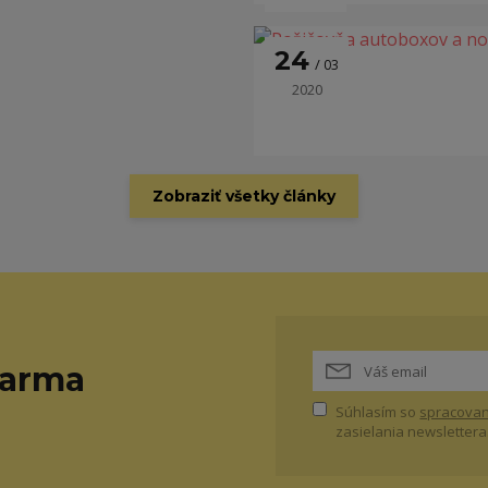
24
03
2020
Zobraziť všetky články
darma
Súhlasím so
spracovan
zasielania newslettera