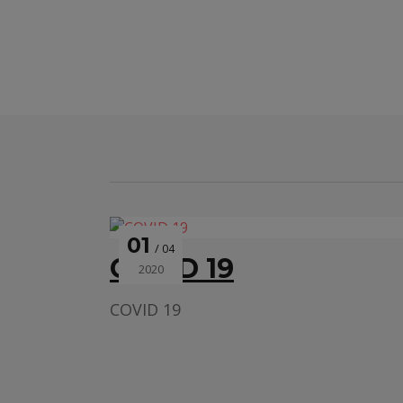
01
04
COVID 19
2020
COVID 19