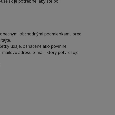
e.sk je potrebné, aby ste boli
Všeobecnými obchodnými podmienkami, pred
tajte.
všetky údaje, označené ako povinné.
-mailovú adresu e-mail, ktorý potvrdzuje
.