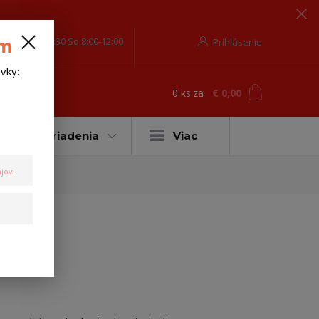
om
o-Pia-8:00-17:30 So:8:00-12:00
Prihlásenie
vky:
0
ks
za
€ 0,00
ť
Ťažné zariadenia
Viac
jov
.