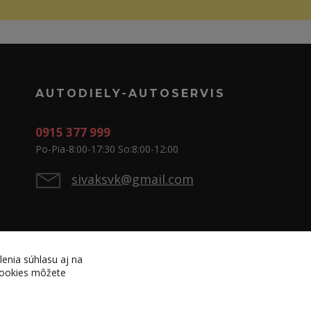
AUTODIELY-AUTOSERVIS
0915 377 999
Po-Pia-8:00-17:30 So:8:00-12:00
sivaksvk@gmail.com
lenia súhlasu aj na
 cookies môžete