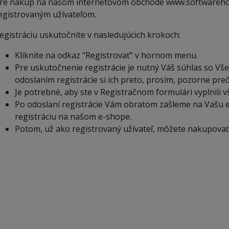
re nákup na našom internetovom obchode www.softwarehous
egistrovaným užívateľom.
egistráciu uskutočníte v nasledujúcich krokoch:
Kliknite na odkaz "Registrovať" v hornom
menu
.
Pre uskutočnenie registrácie je nutný Váš súhlas so 
odoslaním registrácie si ich preto, prosím, pozorne prečí
Je potrebné, aby ste v
Registra
čnom formulári vyplnili 
Po odoslaní registrácie Vám obratom zaš
leme
na Vašu e
registráciu na našom e-shope.
Potom, už ako registrovaný užívateľ, môžete nakupovať