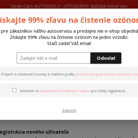
Sivak-Cars AUTODIELY - ATOSERVIS Spišská Nová Ves
ískajte 99% zľavu na čistenie ozón
láty
Čítajte
Viac
Neviete si rady?
0915 377 999
P
Zavolajte.
 pre zákazníkov nášho autoservisu a predajne nie e-shop objedná
Získajte 99% zľavu na čistenie ozónom na jedno vozidlo.
Hľada
Stačí zadať Váš email
Odoslať
Riadiace jednotky xenon
Autobatérie
Prajem si odoberať novinky e-mailom podľa
podmienok spracovania osobných úda
Súhlasím so
spracovaním osobných údajov
pre účely registrácie.
Ako sa registrovať
Zatvoriť
egistrácia nového užívateľa