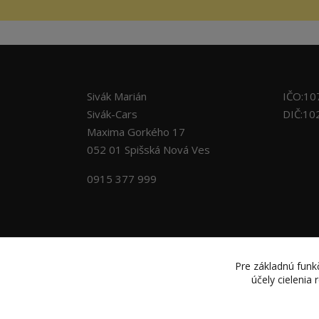
Sivák Marián
IČO:10
Sivák-Cars
DIČ:10
Maxima Gorkého 17
052 01 Spišská Nová Ves
0915 377 999
Pre základnú funkč
účely cielenia