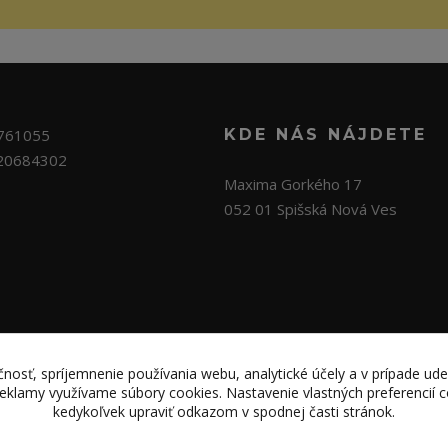
761055
KDE NÁS NÁJDETE
20684302
Maxima Gorkého 17
052 01 Spišská Nová Ves
nosť, spríjemnenie používania webu, analytické účely a v prípade ude
 reklamy využívame súbory cookies. Nastavenie vlastných preferencií
kedykoľvek upraviť odkazom v spodnej časti stránok.