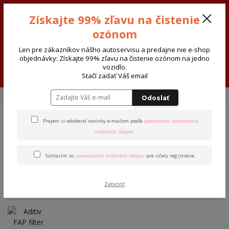
Sivak-Cars AUTODIELY - ATOSERVIS Spišská Nová Ves
Získajte 99% zľavu na čistenie
0915 377 999
Po-Pia-8:00-17:30 So:8:00-12:00
ozónom
0
€ 0,00
Len pre zákazníkov nášho autoservisu a predajne nie e-shop
objednávky: Získajte 99% zľavu na čistenie ozónom na jedno
vozidlo.
Menu
Stačí zadať Váš email
Úvod
FAP Filter-katalyzátory
Aditiv FAP filter EOLYS 176-1L
Odoslať
Prajem si odoberať novinky e-mailom podľa
podmienok spracovania
Aditiv FAP filter EOLYS 176-1L
osobných údajov
.
Novinka
Akcia
TOP produkt
Súhlasím so
spracovaním osobných údajov
pre účely registrácie.
Zatvoriť