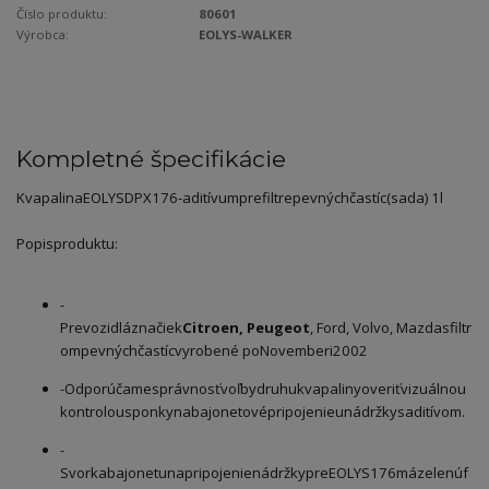
Číslo produktu:
80601
Výrobca:
EOLYS-WALKER
Kompletné špecifikácie
Kvapalina
EOLYS
DPX176
-
aditívum
pre
filtre
pevných
častíc
(
sada
)
1l
Popis
produktu
:
-
Pre
vozidlá
značiek
Citroen
,
Peugeot
,
Ford
,
Volvo
,
Mazda
s
filtr
om
pevných
častíc
vyrobené po
Novemberi
2002
-
Odporúčame
správnosť
voľby
druhu
kvapaliny
overiť
vizuálnou
kontrolou
sponky
na
bajonetové
pripojenie
u
nádržky
s
aditívom
.
-
Svorka
bajonetu
na
pripojenie
nádržky
pre
EOLYS
176
má
zelenú
f