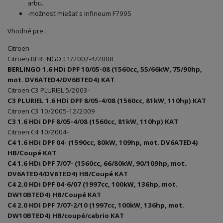
arbu
.
-možnosť miešať s
Infineum F7995
Vhodné pre:
Citroen
Citroen BERLINGO 11/2002-4/2008
BERLINGO 1.6 HDi DPF 10/05-08 (1560cc, 55/66kW, 75/90hp,
mot. DV6ATED4/DV6BTED4) KAT
Citroen C3 PLURIEL 5/2003-
C3 PLURIEL 1.6 HDi DPF 8/05-4/08 (1560cc, 81kW, 110hp) KAT
Citroen C3 10/2005-12/2009
C3 1.6 HDi DPF 8/05-4/08 (1560cc, 81kW, 110hp) KAT
Citroen C4 10/2004-
C4 1.6 HDi DPF 04- (1590cc, 80kW, 109hp, mot. DV6ATED4)
HB/Coupé KAT
C4 1.6 HDi DPF 7/07- (1560cc, 66/80kW, 90/109hp, mot.
DV6ATED4/DV6TED4) HB/Coupé KAT
C4 2.0 HDi DPF 04-6/07 (1997cc, 100kW, 136hp, mot.
DW10BTED4) HB/Coupé KAT
C4 2.0 HDI DPF 7/07-2/10 (1997cc, 100kW, 136hp, mot.
DW10BTED4) HB/coupé/cabrio KAT