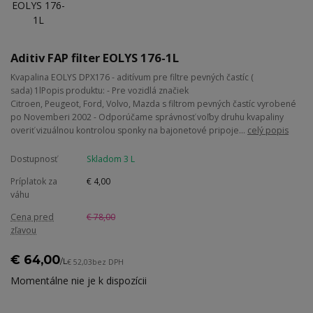
Aditiv FAP filter EOLYS 176-1L
Kvapalina EOLYS DPX176 - aditívum pre filtre pevných častíc (
sada) 1lPopis produktu: - Pre vozidlá značiek
Citroen, Peugeot, Ford, Volvo, Mazda s filtrom pevných častíc vyrobené
po Novemberi 2002 - Odporúčame správnosť voľby druhu kvapaliny
overiť vizuálnou kontrolou sponky na bajonetové pripoje...
celý popis
Dostupnosť
Skladom 3 L
Príplatok za
€ 4,00
váhu
Cena pred
€ 78,00
zľavou
€ 64,00
/
L
€ 52,03
bez DPH
Momentálne nie je k dispozícii