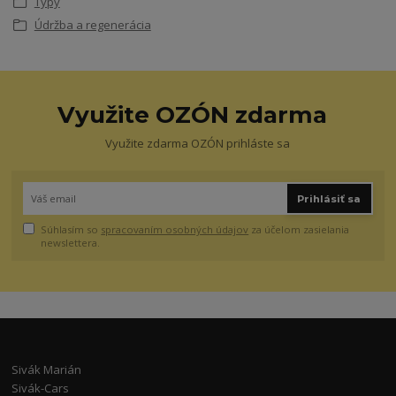
Typy
Údržba a regenerácia
Využite OZÓN zdarma
Využite zdarma OZÓN prihláste sa
Prihlásiť sa
Súhlasím so
spracovaním osobných údajov
za účelom zasielania
newslettera.
Sivák Marián
Sivák-Cars