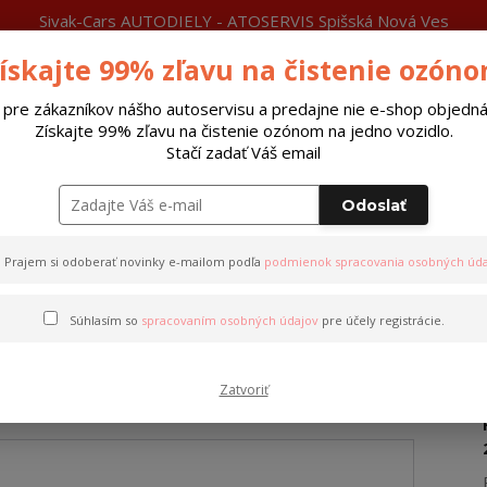
Sivak-Cars AUTODIELY - ATOSERVIS Spišská Nová Ves
ískajte 99% zľavu na čistenie ozón
láty
Čítajte
Viac
Neviete si rady?
0915 377 999
P
Zavolajte.
 pre zákazníkov nášho autoservisu a predajne nie e-shop objedná
Získajte 99% zľavu na čistenie ozónom na jedno vozidlo.
Hľada
Stačí zadať Váš email
Odoslať
Riadiace jednotky xenon
Autobatérie
Prajem si odoberať novinky e-mailom podľa
podmienok spracovania osobných úda
tka xenon BMW-MERCEDES- 220261400
Súhlasím so
spracovaním osobných údajov
pre účely registrácie.
 xenon BMW-MERCEDES- 2202
Zatvoriť