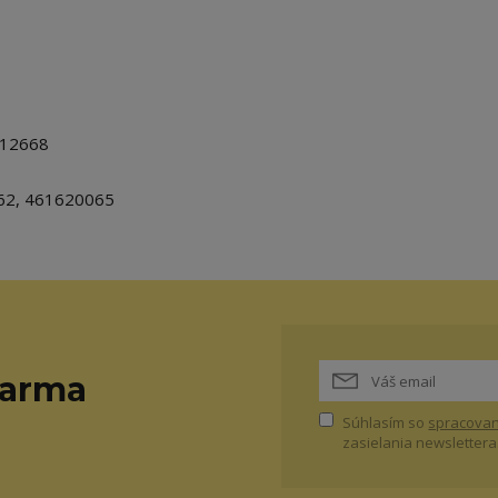
212668
62, 461620065
darma
Súhlasím so
spracovan
zasielania newslettera