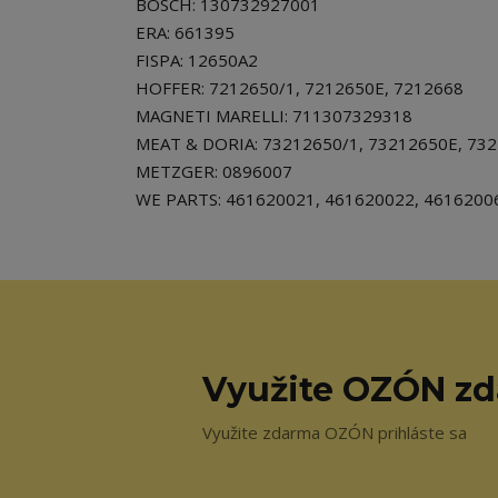
BOSCH: 130732927001
ERA: 661395
FISPA: 12650A2
HOFFER: 7212650/1, 7212650E, 7212668
MAGNETI MARELLI: 711307329318
MEAT & DORIA: 73212650/1, 73212650E, 73
METZGER: 0896007
WE PARTS: 461620021, 461620022, 4616200
Využite OZÓN z
Využite zdarma OZÓN prihláste sa