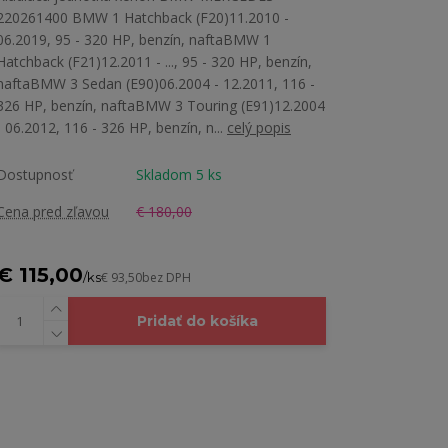
220261400 BMW 1 Hatchback (F20)11.2010 -
06.2019, 95 - 320 HP, benzín, naftaBMW 1
Hatchback (F21)12.2011 - ..., 95 - 320 HP, benzín,
naftaBMW 3 Sedan (E90)06.2004 - 12.2011, 116 -
326 HP, benzín, naftaBMW 3 Touring (E91)12.2004
- 06.2012, 116 - 326 HP, benzín, n...
celý popis
Dostupnosť
Skladom 5 ks
Cena pred zľavou
€ 180,00
€ 115,00
/
ks
€ 93,50
bez DPH
Pridať do košíka