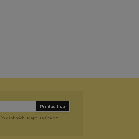
Prihlásiť sa
ím osobných údajov
za účelom
.