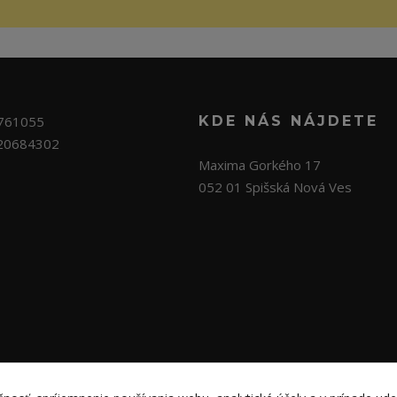
761055
KDE NÁS NÁJDETE
20684302
Maxima Gorkého 17
052 01 Spišská Nová Ves