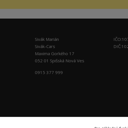
Sivák Marián
IČO:10
Sivák-Cars
DIČ:10
Maxima Gorkého 17
052 01 Spišská Nová Ves
0915 377 999