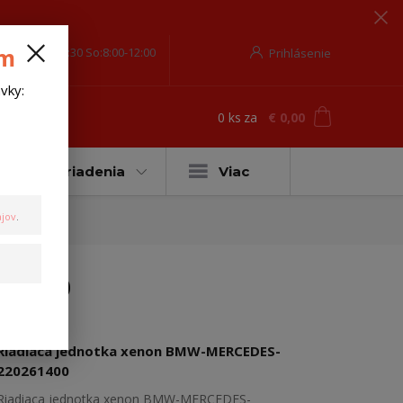
om
o-Pia-8:00-17:30 So:8:00-12:00
Prihlásenie
vky:
0
ks
za
€ 0,00
ť
Ťažné zariadenia
Viac
jov
.
61400
Riadiaca jednotka xenon BMW-MERCEDES-
220261400
Riadiaca jednotka xenon BMW-MERCEDES-